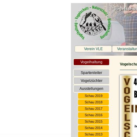
Vogelschut
Verein VLE
Veranstaltu
Vogelhaltung
Vogelsch
Spartenleiter
Vogelzüchter
Ausstellungen
Schau 2019
Schau 2018
Schau 2017
Schau 2016
Schau 2015
Schau 2014
Schau 2013