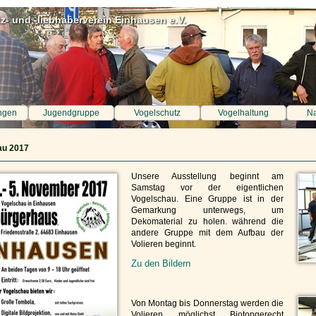
z- und -liebhaberverein Einhausen e.V.
ngen
Jugendgruppe
Vogelschutz
Vogelhaltung
Na
au 2017
Unsere Ausstellung beginnt am
Samstag vor der eigentlichen
Vogelschau. Eine Gruppe ist in der
Gemarkung unterwegs, um
Dekomaterial zu holen. während die
andere Gruppe mit dem Aufbau der
Volieren beginnt.
Zu den Bildern
Von Montag bis Donnerstag werden die
Volieren möglichst Biotopgerecht