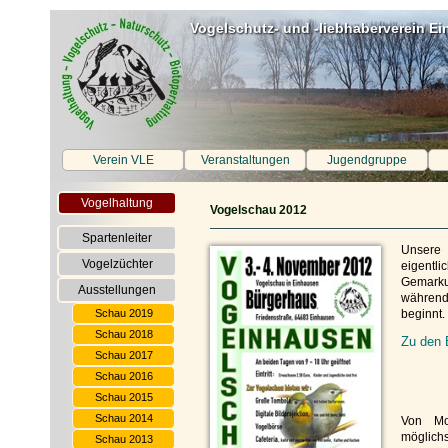
Vogelschutz- und -liebhaberverein Ei
Verein VLE
Veranstaltungen
Jugendgruppe
Vogelhaltung
Vogelschau 2012
Spartenleiter
Unsere
Vogelzüchter
eigent
Gemark
Ausstellungen
während
Schau 2019
beginnt.
Schau 2018
Zu den 
Schau 2017
Schau 2016
Schau 2015
Schau 2014
Von Mo
möglichs
Schau 2013