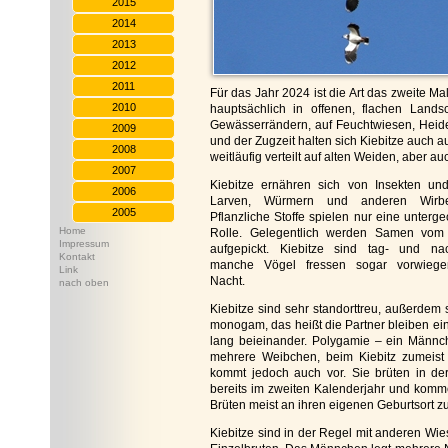
2015
2014
2013
2012
2011
Für das Jahr 2024 ist die Art das zweite M
2010
hauptsächlich in offenen, flachen Lan
Gewässerrändern, auf Feuchtwiesen, Heide
2009
und der Zugzeit halten sich Kiebitze auch a
2008
weitläufig verteilt auf alten Weiden, aber 
2007
Kiebitze ernähren sich von Insekten un
2006
Larven, Würmern und anderen Wirbel
2005
Pflanzliche Stoffe spielen nur eine unterg
Home
Rolle. Gelegentlich werden Samen vo
Impressum
aufgepickt. Kiebitze sind tag- und nach
Kontakt
manche Vögel fressen sogar vorwiege
Link
Nacht.
nach oben
Kiebitze sind sehr standorttreu, außerdem 
monogam, das heißt die Partner bleiben ei
lang beieinander. Polygamie – ein Männc
mehrere Weibchen, beim Kiebitz zumeist
kommt jedoch auch vor. Sie brüten in de
bereits im zweiten Kalenderjahr und kom
Brüten meist an ihren eigenen Geburtsort z
Kiebitze sind in der Regel mit anderen Wi