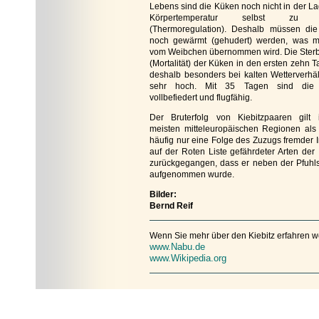
Lebens sind die Küken noch nicht in der La
Körpertemperatur selbst zu r
(Thermoregulation). Deshalb müssen di
noch gewärmt (gehudert) werden, was m
vom Weibchen übernommen wird. Die Sterbl
(Mortalität) der Küken in den ersten zehn T
deshalb besonders bei kalten Wetterverhäl
sehr hoch. Mit 35 Tagen sind die
vollbefiedert und flugfähig.
Der Bruterfolg von Kiebitzpaaren gilt
meisten mitteleuropäischen Regionen als 
häufig nur eine Folge des Zuzugs fremder I
auf der Roten Liste gefährdeter Arten der
zurückgegangen, dass er neben der Pfuhlsc
aufgenommen wurde.
Bilder:
Bernd Reif
Wenn Sie mehr über den Kiebitz erfahren wol
www.Nabu.de
www.Wikipedia.org