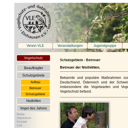
Verein VLE
Veranstaltungen
Jugendgruppe
Vogelschutz
Schutzgebiete - Betreuer
Betreuer der Nisthöhlen.
Beauftragter
Schutzgebiete
Bekannte und populäre Maßnahmen zum V
Aufbau
Deutschland, Österreich und der Schwe
insbesondere die Vogelwarten und Voge
Betreuer
Vogelschutz befasst.
Schutzgebiete
Nisthilfen
Vogel des Jahres
Home
Impressum
Kontakt
Link