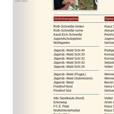
nach oben
Nisthöhlengebiet
Name 
Roth-Schneiße-hinten
Klaus
Roth-Schneiße-vorne
Alexan
Kauß-Eich-Schneiße
Reinho
Jugendschutzgebiet
Jugen
Wolfsgarten
Gerha
Jägersb.-Wald Schl.44
Rüdig
Jägersb.-Wald Schl.33
Konrad
Jägersb.-Wald Schl.32
Konrad
Jägersb.-Wald Schl.42
Sebas
Jägersb.-Wald Schl.26
Volker
Jägersb.-Wald (FlugpL)
Werner
Jägersb.-Wald (Submission)
Werner
Jägersb.-Wald
Bernd 
Friedhof Nord
Heinz 
Friedhof Süd
Gerha
Alte Sandkaute (Nord)
Volker
Erlenweg
Armin
F.C.E. Platz
Klaus
Nisthöhlenlehrpfad
Klaus