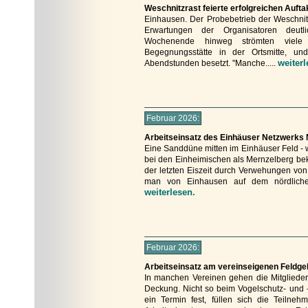
Weschnitzrast feierte erfolgreichen Auftak
Einhausen. Der Probebetrieb der Weschnitz
Erwartungen der Organisatoren deutl
Wochenende hinweg strömten viel
Begegnungsstätte in der Ortsmitte, u
weiterl
Abendstunden besetzt. "Manche.....
Februar 2026:
Arbeitseinsatz des Einhäuser Netzwerks 
Eine Sanddüne mitten im Einhäuser Feld - w
bei den Einheimischen als Mernzelberg beka
der letzten Eiszeit durch Verwehungen von
man von Einhausen auf dem nördlichen
weiterlesen.
Februar 2026:
Arbeitseinsatz am vereinseigenen Feldge
In manchen Vereinen gehen die Mitglieder 
Deckung. Nicht so beim Vogelschutz- und 
ein Termin fest, füllen sich die Teilne