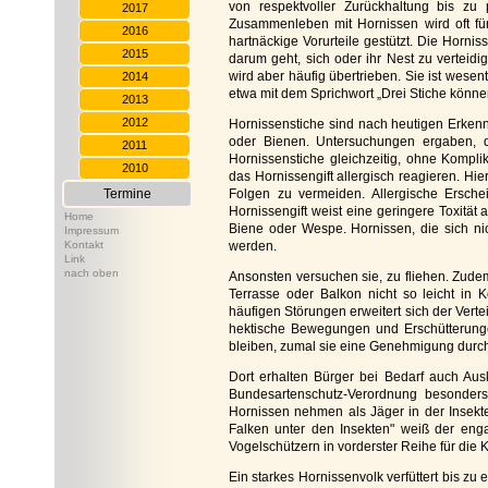
von respektvoller Zurückhaltung bis zu p
2017
Zusammenleben mit Hornissen wird oft fü
2016
hartnäckige Vorurteile gestützt. Die Horni
2015
darum geht, sich oder ihr Nest zu verteid
wird aber häufig übertrieben. Sie ist wesent
2014
etwa mit dem Sprichwort „Drei Stiche könne
2013
2012
Hornissenstiche sind nach heutigen Erkenn
oder Bienen. Untersuchungen ergaben, 
2011
Hornissenstiche gleichzeitig, ohne Kompl
2010
das Hornissengift allergisch reagieren. Hier
Termine
Folgen zu vermeiden. Allergische Ersc
Hornissengift weist eine geringere Toxität a
Home
Biene oder Wespe. Hornissen, die sich ni
Impressum
Kontakt
werden.
Link
nach oben
Ansonsten versuchen sie, zu fliehen. Zud
Terrasse oder Balkon nicht so leicht in 
häufigen Störungen erweitert sich der Vert
hektische Bewegungen und Erschütterung
bleiben, zumal sie eine Genehmigung durc
Dort erhalten Bürger bei Bedarf auch Aus
Bundesartenschutz-Verordnung besonders 
Hornissen nehmen als Jäger in der Insekten
Falken unter den Insekten" weiß der enga
Vogelschützern in vorderster Reihe für die 
Ein starkes Hornissenvolk verfüttert bis z