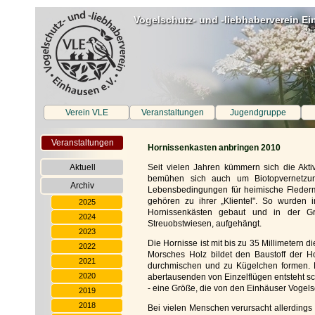
Vogelschutz- und -liebhaberverein Ei
Verein VLE
Veranstaltungen
Jugendgruppe
Veranstaltungen
Hornissenkasten anbringen 2010
Aktuell
Seit vielen Jahren kümmern sich die Akti
bemühen sich auch um Biotopvernetzu
Archiv
Lebensbedingungen für heimische Flederm
gehören zu ihrer „Klientel". So wurden 
2025
Hornissenkästen gebaut und in der Gr
2024
Streuobstwiesen, aufgehängt.
2023
Die Hornisse ist mit bis zu 35 Millimetern d
2022
Morsches Holz bildet den Baustoff der Ho
2021
durchmischen und zu Kügelchen formen. D
2020
abertausenden von Einzelflügen entsteht sc
- eine Größe, die von den Einhäuser Vogels
2019
2018
Bei vielen Menschen verursacht allerdings 