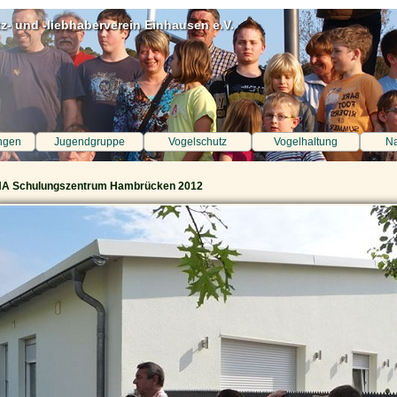
z- und -liebhaberverein Einhausen e.V.
ngen
Jugendgruppe
Vogelschutz
Vogelhaltung
Na
NA Schulungszentrum Hambrücken 2012