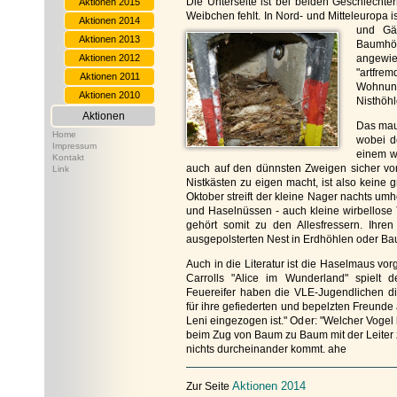
Die Unterseite ist bei beiden Geschlechte
Aktionen 2015
Weibchen fehlt. In Nord- und Mitteleuropa 
Aktionen 2014
und Gär
Aktionen 2013
Baumhöh
Aktionen 2012
angewie
"artfre
Aktionen 2011
Wohnung
Aktionen 2010
Nisthöhl
Aktionen
Das maus
Home
wobei de
Impressum
einem we
Kontakt
auch auf den dünnsten Zweigen sicher vo
Link
Nistkästen zu eigen macht, ist also keine
Oktober streift der kleine Nager nachts u
und Haselnüssen - auch kleine wirbellose 
gehört somit zu den Allesfressern. Ihren 
ausgepolsterten Nest in Erdhöhlen oder B
Auch in die Literatur ist die Haselmaus vor
Carrolls "Alice im Wunderland" spielt 
Feuereifer haben die VLE-Jugendlichen di
für ihre gefiederten und bepelzten Freunde 
Leni eingezogen ist." Oder: "Welcher Vogel
beim Zug von Baum zu Baum mit der Leiter 
nichts durcheinander kommt. ahe
Aktionen 2014
Zur Seite