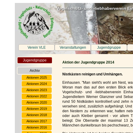
Vogelschutz- und -liebhaberverein Ei
Verein VLE
Veranstaltungen
Jugendgruppe
Jugendgruppe
Aktion der Jugendgruppe 2014
Archiv
Nistkästen reinigen und Umhängen.
Aktionen 2025
Einhausen. "Man sieht's wohl am Nest, was 
Aktionen 2024
Woran man das auf den ersten Blick erk
Aktionen 2023
Vogelschutz- und -liebhaberverein Ein
Aktionen 2022
Jugendleitern Werner Glanzner und Seba
rund 50 Nistkästen kontrolliert und zehn
Aktionen 2020
versehen sind, zusätzlich aufgehängt. Und
Aktionen 2019
den Nestern zu erkennen war, hatten ne
Aktionen 2018
oder auch Kleiber genannt - vor allem 
belegt. Die Oberseite der maximal 13 Ze
Aktionen 2017
Männchen dunkelbraun bis pechschwarz, be
Aktionen 2016